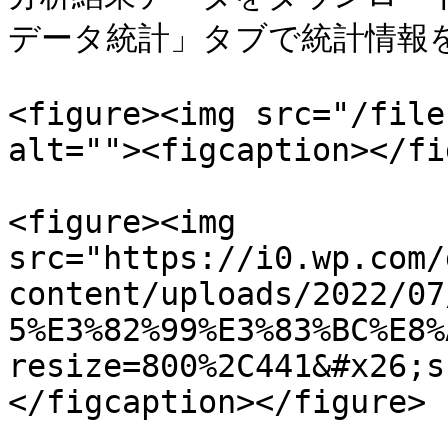
データ統計」タブで統計情報を
<figure><img src="/file
alt=""><figcaption></fi
<figure><img 
src="https://i0.wp.com/
content/uploads/2022/07
5%E3%82%99%E3%83%BC%E8%
resize=800%2C441&#x26;s
</figcaption></figure>
