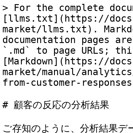
> For the complete docu
[llms.txt](https://docs
market/llms.txt). Markd
documentation pages are
`.md` to page URLs; thi
[Markdown](https://docs
market/manual/analytics
from-customer-responses
# 顧客の反応の分析結果

ご存知のように、分析結果デー