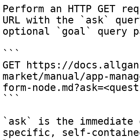
Perform an HTTP GET req
URL with the `ask` quer
optional `goal` query p
```

GET https://docs.allgan
market/manual/app-manag
form-node.md?ask=<quest
```

`ask` is the immediate 
specific, self-containe