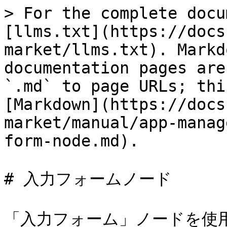
> For the complete docu
[llms.txt](https://docs
market/llms.txt). Markd
documentation pages are
`.md` to page URLs; thi
[Markdown](https://docs
market/manual/app-manag
form-node.md).

# 入力フォームノード

「入力フォーム」ノードを使