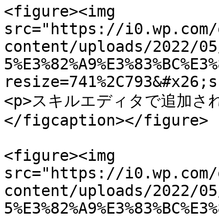
<figure><img 
src="https://i0.wp.com/
content/uploads/2022/05
5%E3%82%A9%E3%83%BC%E3%
resize=741%2C793&#x26;s
<p>スキルエディタで追加さ
</figcaption></figure>

<figure><img 
src="https://i0.wp.com/
content/uploads/2022/05
5%E3%82%A9%E3%83%BC%E3%