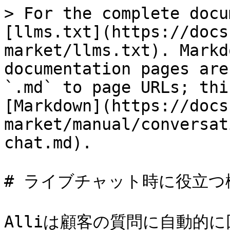
> For the complete docu
[llms.txt](https://docs
market/llms.txt). Markd
documentation pages are
`.md` to page URLs; thi
[Markdown](https://docs
market/manual/conversat
chat.md).

# ライブチャット時に役立つ機
Alliは顧客の質問に自動的