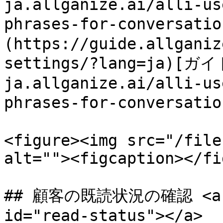
ja.allganize.ai/alli-us
phrases-for-conversat
(https://guide.allganiz
settings/?lang=ja)[ガイ
ja.allganize.ai/alli-us
phrases-for-convers
<figure><img src="/file
alt=""><figcaption></fi
## 顧客の既読状況の確認 <a hr
id="read-status"></a>
