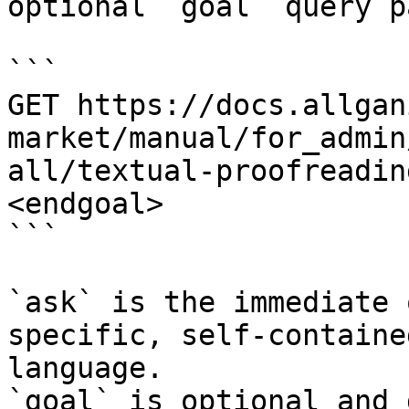
optional `goal` query p
```

GET https://docs.allgan
market/manual/for_admin
all/textual-proofreadin
<endgoal>

```

`ask` is the immediate 
specific, self-containe
language.

`goal` is optional and 