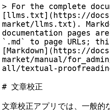
> For the complete docu
[llms.txt](https://docs
market/llms.txt). Markd
documentation pages are
`.md` to page URLs; thi
[Markdown](https://docs
market/manual/for_admin
all/textual-proofreadin
# 文章校正

文章校正アプリでは、一般的