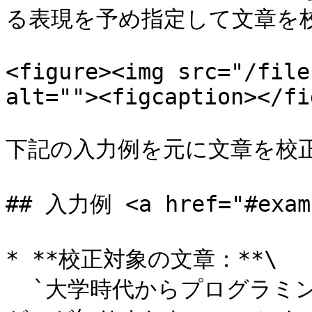
る表現を予め指定して文章を校
<figure><img src="/file
alt=""><figcaption></fi
下記の入力例を元に文章を校正
## 入力例 <a href="#examp
* **校正対象の文章：**\

  `大学時代からプログラミングに携わり、開発の楽しさとやり