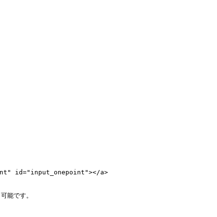
 id="input_onepoint"></a>

可能です。
