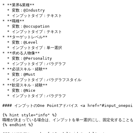
* **業界&業種**

  * 変数：@Industry

  * インプットタイプ：テキスト

* **職種**

  * 変数：@occupation

  * インプットタイプ：テキスト

* **ターゲットレベル**

  * 変数：@Level

  * インプットタイプ：単一選択

* **求める人物像**

  * 変数：@Personality

  * インプットタイプ：パラグラフ

* **必須スキル・経験**

  * 変数：@Must

  * インプットタイプ：パラグラフスタイル

* **歓迎スキル・経験**

  * 変数：@Nice

  * インプットタイプ：パラグラフ

#### インプットのOne Pointアドバイス <a href="#input_onepoint"
{% hint style="info" %}

職種が決まっている場合は、インプットを単一選択にし、固定化することも
{% endhint %}
