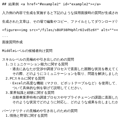
## 結果例 <a href="#example2" id="example2"></a>

入力例の内容で生成を実施すると下記のような採用面接時の質問が生成され
生成された文章は、その場で編集やコピー、ファイルとしてダウンロード(txt
<figure><img src="/files/sBUP38PHphlr6Ivd5z6Y" alt=""><
```

面接質問作成

Middleレベルの候補者向け質問

スキルレベルの見極めや引き出しのための質問

　1.コミュニケーション能力に関する質問

　　・過去にあなたが交渉や調達プロセスで直面した困難な状況を教えてく
　　　その際、どのようにコミュニケーションを取り、問題を解決しました
　2.PCスキルに関する質問

　　・Excelの高度な機能（マクロ、ピボットテーブルなど）を使用して
　　　ついて具体的な例を挙げて説明してください。

　3.業界知識と経験に関する質問

　　・自動車業界特有の調達プロセスやサプライチェーンの課題に直面した
　　　そのような状況でどのように対応し、どのような成果を出しましたか
パーソナリティの見極めや引き出しのための質問

　1.情熱と野望に関する質問
