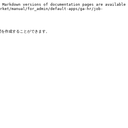
 Markdown versions of documentation pages are available 
rket/manual/for_admin/default-apps/ga-hr/job-
を作成することができます。
