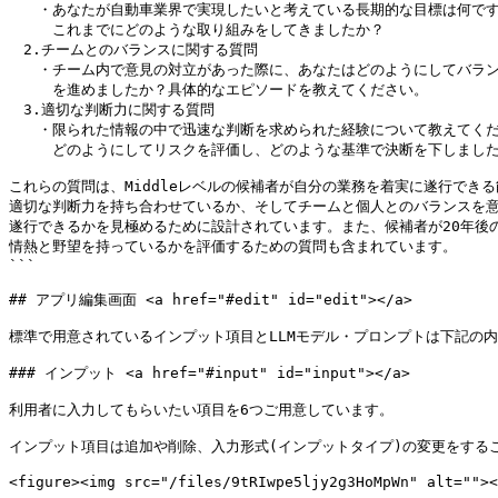
　　・あなたが自動車業界で実現したいと考えている長期的な目標は何です
　　　これまでにどのような取り組みをしてきましたか？

　2.チームとのバランスに関する質問

　　・チーム内で意見の対立があった際に、あなたはどのようにしてバラン
　　　を進めましたか？具体的なエピソードを教えてください。

　3.適切な判断力に関する質問

　　・限られた情報の中で迅速な判断を求められた経験について教えてくだ
　　　どのようにしてリスクを評価し、どのような基準で決断を下しました
これらの質問は、Middleレベルの候補者が自分の業務を着実に遂行できる
適切な判断力を持ち合わせているか、そしてチームと個人とのバランスを意
遂行できるかを見極めるために設計されています。また、候補者が20年後の
情熱と野望を持っているかを評価するための質問も含まれています。

```

## アプリ編集画面 <a href="#edit" id="edit"></a>

標準で用意されているインプット項目とLLMモデル・プロンプトは下記の内
### インプット <a href="#input" id="input"></a>

利用者に入力してもらいたい項目を6つご用意しています。

インプット項目は追加や削除、入力形式(インプットタイプ)の変更をするこ
<figure><img src="/files/9tRIwpe5ljy2g3HoMpWn" alt=""><