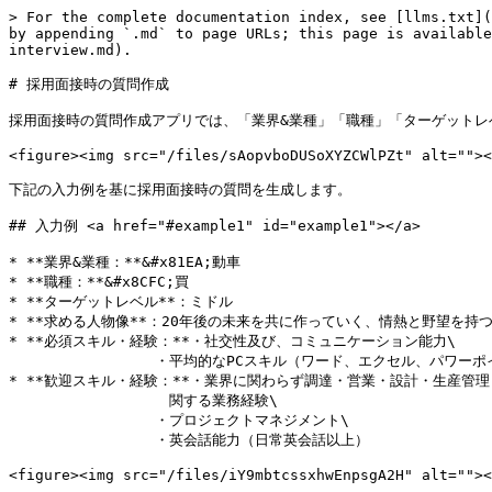
> For the complete documentation index, see [llms.txt](
by appending `.md` to page URLs; this page is available
interview.md).

# 採用面接時の質問作成

採用面接時の質問作成アプリでは、「業界&業種」「職種」「ターゲットレ
<figure><img src="/files/sAopvboDUSoXYZCWlPZt" alt=""><
下記の入力例を基に採用面接時の質問を生成します。

## 入力例 <a href="#example1" id="example1"></a>

* **業界&業種：**&#x81EA;動車

* **職種：**&#x8CFC;買

* **ターゲットレベル**：ミドル

* **求める人物像**：20年後の未来を共に作っていく、情熱と野望を持
* **必須スキル・経験：**・社交性及び、コミュニケーション能力\

  　　　　　　　　　・平均的なPCスキル（ワード、エクセル、パワーポイント）

* **歓迎スキル・経験：**・業界に関わらず調達・営業・設計・生産管理
  　　　　　　　　　　関する業務経験\

  　　　　　　　　　・プロジェクトマネジメント\

  　　　　　　　　　・英会話能力（日常英会話以上）

<figure><img src="/files/iY9mbtcssxhwEnpsgA2H" alt=""><