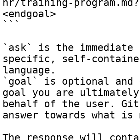
hr/training-program.md?
<endgoal>

```

`ask` is the immediate 
specific, self-containe
language.

`goal` is optional and 
goal you are ultimately
behalf of the user. Git
answer towards what is 
The response will conta