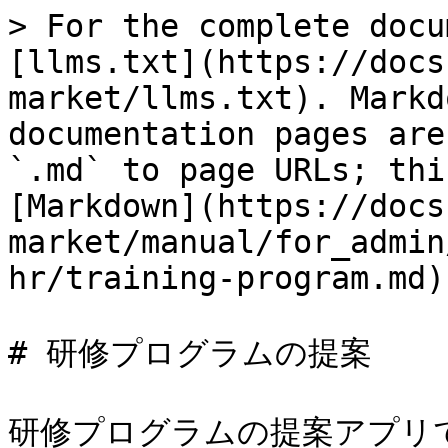
> For the complete docu
[llms.txt](https://docs
market/llms.txt). Markd
documentation pages are
`.md` to page URLs; thi
[Markdown](https://docs
market/manual/for_admin
hr/training-program.md).
# 研修プログラムの提案

研修プログラムの提案アプリ