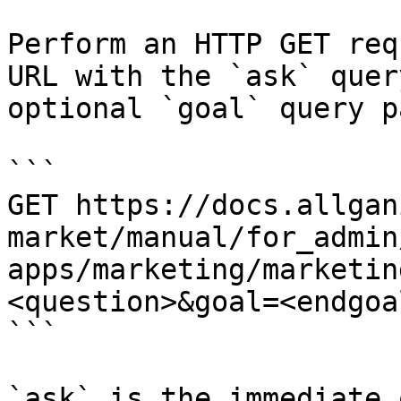
Perform an HTTP GET req
URL with the `ask` quer
optional `goal` query p
```

GET https://docs.allgan
market/manual/for_admin
apps/marketing/marketin
<question>&goal=<endgoal
```

`ask` is the immediate 