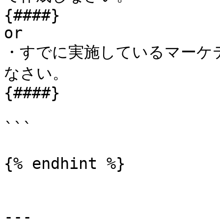
{####}

or

・すでに実施しているマーケ
なさい。

{####}

```

{% endhint %}

---
