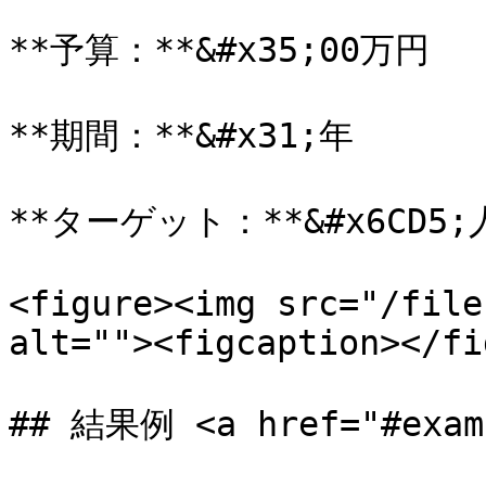
**予算：**&#x35;00万円

**期間：**&#x31;年

**ターゲット：**&#x6CD5;
<figure><img src="/file
alt=""><figcaption></fi
## 結果例 <a href="#examp