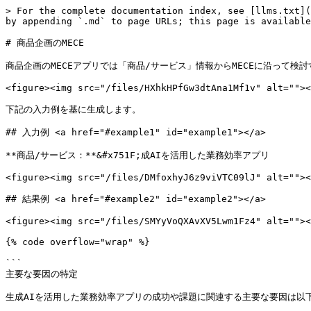
> For the complete documentation index, see [llms.txt](
by appending `.md` to page URLs; this page is available
# 商品企画のMECE

商品企画のMECEアプリでは「商品/サービス」情報からMECEに沿って検討す
<figure><img src="/files/HXhkHPfGw3dtAna1Mf1v" alt=""><
下記の入力例を基に生成します。

## 入力例 <a href="#example1" id="example1"></a>

**商品/サービス：**&#x751F;成AIを活用した業務効率アプリ

<figure><img src="/files/DMfoxhyJ6z9viVTC09lJ" alt=""><
## 結果例 <a href="#example2" id="example2"></a>

<figure><img src="/files/SMYyVoQXAvXV5Lwm1Fz4" alt=""><
{% code overflow="wrap" %}

```

主要な要因の特定

生成AIを活用した業務効率アプリの成功や課題に関連する主要な要因は以下