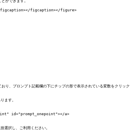
とができます。

figcaption></figcaption></figure>

ており、プロンプト記載欄の下にチップの形で表示されている変数をクリック
ります。

" id="prompt_onepoint"></a>

捨選択し、ご利用ください。
