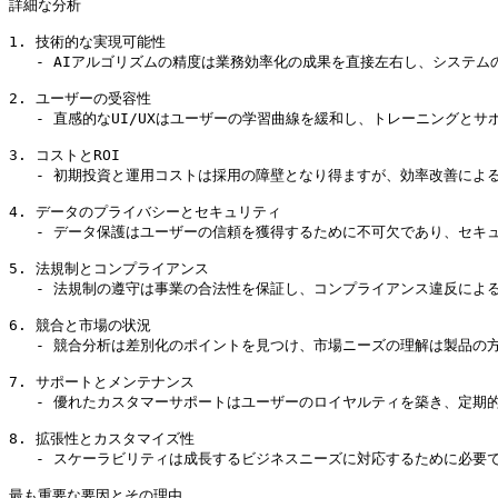
詳細な分析

1. 技術的な実現可能性

   - AIアルゴリズムの精度は業務効率化の成果を直接左右し、システムの安定性はユーザーの信頼を築く上で重要です。また、他のシステムとの互換性は統合のしやすさを決定します。

2. ユーザーの受容性

   - 直感的なUI/UXはユーザーの学習曲線を緩和し、トレーニングとサポートはユーザーの満足度を高めます。フィードバックを取り入れることで製品の改善が進みます。

3. コストとROI

   - 初期投資と運用コストは採用の障壁となり得ますが、効率改善による収益増加は投資の正当化につながります。

4. データのプライバシーとセキュリティ

   - データ保護はユーザーの信頼を獲得するために不可欠であり、セキュリティ違反は企業の評判に大きな打撃を与えます。

5. 法規制とコンプライアンス

   - 法規制の遵守は事業の合法性を保証し、コンプライアンス違反による罰金や制裁を避けるために重要です。

6. 競合と市場の状況

   - 競合分析は差別化のポイントを見つけ、市場ニーズの理解は製品の方向性を決定します。マーケティングは製品の認知度を高めるために必要です。

7. サポートとメンテナンス

   - 優れたカスタマーサポートはユーザーのロイヤルティを築き、定期的なアップデートは製品を最新の状態に保ちます。

8. 拡張性とカスタマイズ性

   - スケーラビリティは成長するビジネスニーズに対応するために必要であり、カスタマイズ性は異なるユーザーの要求に応えるために重要です。

最も重要な要因とその理由
