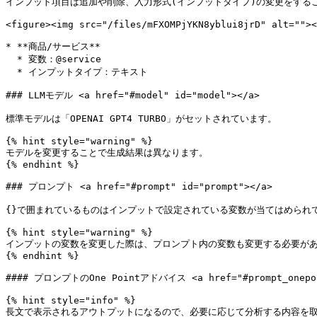
インプット項目は追加や削除、入力形式(インプットタイプ)の変更をするこ
<figure><img src="/files/mFXOMPjYKN8yblui8jrD" alt=""><
* **商品/サービス**

  * 変数：@service

  * インプットタイプ：テキスト

### LLMモデル <a href="#model" id="model"></a>

標準モデルは「OPENAI GPT4 TURBO」がセットされています。

{% hint style="warning" %}

モデルを変更することで生成結果は異なります。

{% endhint %}

### プロンプト <a href="#prompt" id="prompt"></a>

{}で囲まれているものはインプットで設定されている変数が当てはめられ
{% hint style="warning" %}

インプットの変数を変更した際は、プロンプト内の変数も変更する必要があ
{% endhint %}

#### プロンプトのOne Pointアドバイス <a href="#prompt_onepoint
{% hint style="info" %}

長文で表示されるアウトプットになるので、必要に応じて分析する内容を取