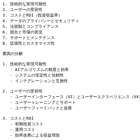
1. 技術的な実現可能性

2. ユーザーの受容性

3. コストとROI（投資収益率）

4. データのプライバシーとセキュリティ

5. 法規制とコンプライアンス

6. 競合と市場の状況

7. サポートとメンテナンス

8. 拡張性とカスタマイズ性

要因の分解

1. 技術的な実現可能性

   - AIアルゴリズムの精度と効率

   - システムの安定性と信頼性

   - インテグレーションと互換性

2. ユーザーの受容性

   - ユーザーインターフェース（UI）とユーザーエクスペリエンス（UX）

   - ユーザートレーニングとサポート

   - ユーザーフィードバックと改善

3. コストとROI

   - 初期投資コスト

   - 運用コスト

   - 効率改善による収益増加
