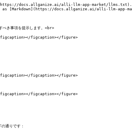
https://docs.allganize.ai/alli-llm-app-market/llms.txt).
 as [Markdown](https://docs.allganize.ai/alli-llm-app-ma
べき事項を提示します。<br>

figcaption></figcaption></figure>

figcaption></figcaption></figure>

figcaption></figcaption></figure>

の通りです：
