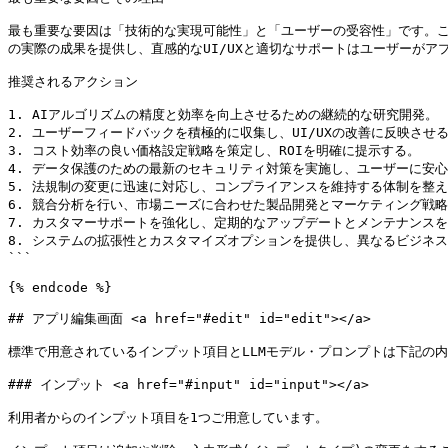
最も重要な要因は「技術的な実現可能性」と「ユーザーの受容性」です。こ
の実際の成果を提供し、直感的なUI/UXと適切なサポートはユーザーがア
推奨されるアクション

1. AIアルゴリズムの精度と効率を向上させるための継続的な研究開発。

2. ユーザーフィードバックを積極的に収集し、UI/UXの改善に反映させる
3. コスト効率の良い価格設定戦略を策定し、ROIを明確に提示する。

4. データ保護のための最新のセキュリティ対策を実施し、ユーザーに安心
5. 法規制の変更に迅速に対応し、コンプライアンスを維持する体制を整え
6. 競合分析を行い、市場ニーズに合わせた製品開発とマーケティング戦略
7. カスタマーサポートを強化し、定期的なアップデートとメンテナンスを
8. システムの拡張性とカスタマイズオプションを提供し、異なるビジネス
```

{% endcode %}

## アプリ編集画面 <a href="#edit" id="edit"></a>

標準で用意されているインプット項目とLLMモデル・プロンプトは下記の内
### インプット <a href="#input" id="input"></a>

利用者からのインプット項目を1つご用意しています。
