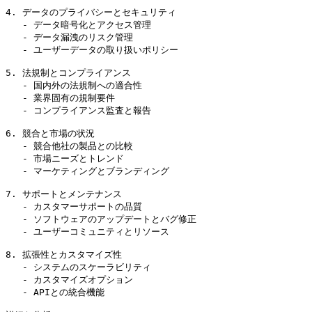
4. データのプライバシーとセキュリティ

   - データ暗号化とアクセス管理

   - データ漏洩のリスク管理

   - ユーザーデータの取り扱いポリシー

5. 法規制とコンプライアンス

   - 国内外の法規制への適合性

   - 業界固有の規制要件

   - コンプライアンス監査と報告

6. 競合と市場の状況

   - 競合他社の製品との比較

   - 市場ニーズとトレンド

   - マーケティングとブランディング

7. サポートとメンテナンス

   - カスタマーサポートの品質

   - ソフトウェアのアップデートとバグ修正

   - ユーザーコミュニティとリソース

8. 拡張性とカスタマイズ性

   - システムのスケーラビリティ

   - カスタマイズオプション

   - APIとの統合機能
