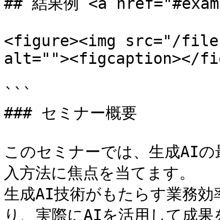
## 結果例 <a href="#examp
<figure><img src="/file
alt=""><figcaption></fi
```

### セミナー概要

このセミナーでは、生成AI
入方法に焦点を当てます。

生成AI技術がもたらす業務
り、実際にAIを活用して成