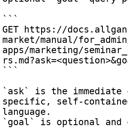
```

GET https://docs.allgan
market/manual/for_admin
apps/marketing/seminar_
rs.md?ask=<question>&go
```

`ask` is the immediate 
specific, self-containe
language.

`goal` is optional and 