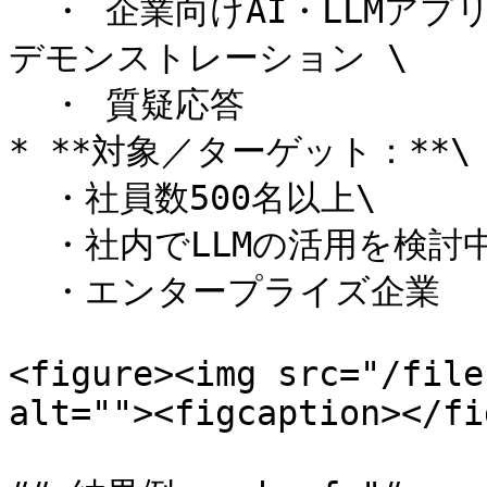
  ・ 企業向けAI・LLMアプリの利用実績ランキングのご紹介、
デモンストレーション \

  ・ 質疑応答

* **対象／ターゲット：**\

  ・社員数500名以上\

  ・社内でLLMの活用を検討中の企業\

  ・エンタープライズ企業

<figure><img src="/file
alt=""><figcaption></fi