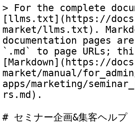
> For the complete docu
[llms.txt](https://docs
market/llms.txt). Markd
documentation pages are
`.md` to page URLs; thi
[Markdown](https://docs
market/manual/for_admin
apps/marketing/seminar_
rs.md).

# セミナー企画&集客ヘルプ
