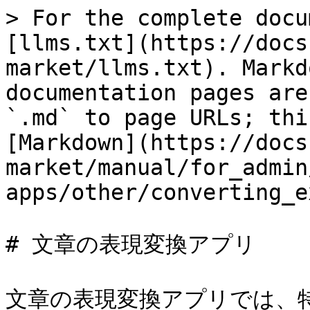
> For the complete docu
[llms.txt](https://docs
market/llms.txt). Markd
documentation pages are
`.md` to page URLs; thi
[Markdown](https://docs
market/manual/for_admin
apps/other/converting_e
# 文章の表現変換アプリ

文章の表現変換アプリでは、