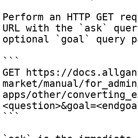
Perform an HTTP GET req
URL with the `ask` quer
optional `goal` query p
```

GET https://docs.allgan
market/manual/for_admin
apps/other/converting_e
<question>&goal=<endgoal
```
