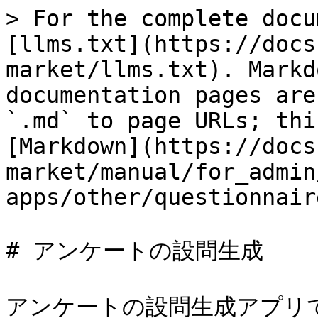
> For the complete docu
[llms.txt](https://docs
market/llms.txt). Markd
documentation pages are
`.md` to page URLs; thi
[Markdown](https://docs
market/manual/for_admin
apps/other/questionnair
# アンケートの設問生成

アンケートの設問生成アプリ