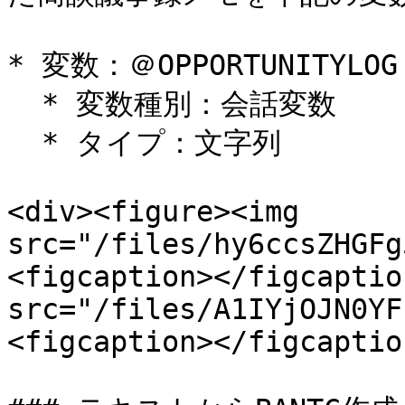
* 変数：＠OPPORTUNITYLOG

  * 変数種別：会話変数

  * タイプ：文字列

<div><figure><img 
src="/files/hy6ccsZHGFg
<figcaption></figcaptio
src="/files/A1IYjOJN0YF
<figcaption></figcaptio