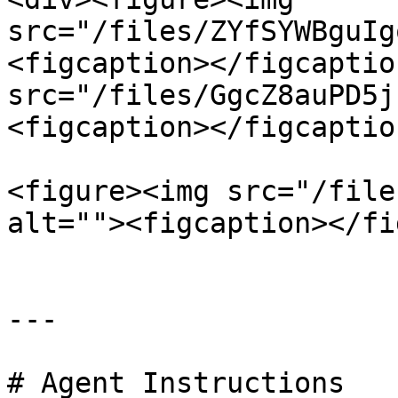
src="/files/ZYfSYWBguIg
<figcaption></figcaptio
src="/files/GgcZ8auPD5j
<figcaption></figcaptio
<figure><img src="/file
alt=""><figcaption></fi
---

# Agent Instructions
