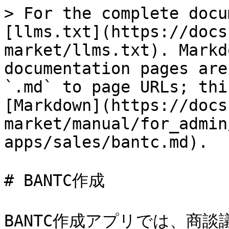
> For the complete docu
[llms.txt](https://docs
market/llms.txt). Markd
documentation pages are
`.md` to page URLs; thi
[Markdown](https://docs
market/manual/for_admin
apps/sales/bantc.md).

# BANTC作成

BANTC作成アプリでは、商