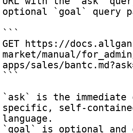
URL with the `ask` quer
optional `goal` query p
```

GET https://docs.allgan
market/manual/for_admin
apps/sales/bantc.md?ask
```

`ask` is the immediate 
specific, self-containe
language.

`goal` is optional and 