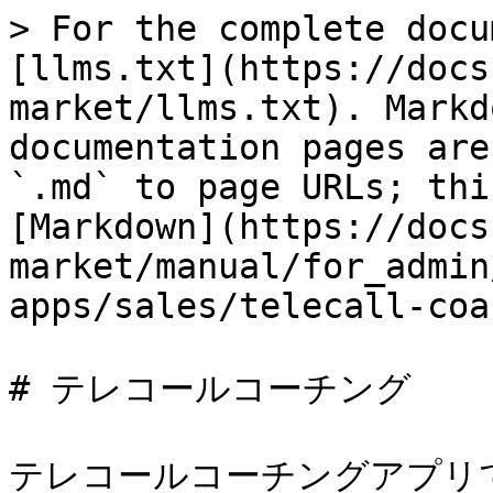
> For the complete docu
[llms.txt](https://docs
market/llms.txt). Markd
documentation pages are
`.md` to page URLs; thi
[Markdown](https://docs
market/manual/for_admin
apps/sales/telecall-coa
# テレコールコーチング

テレコールコーチングアプリ