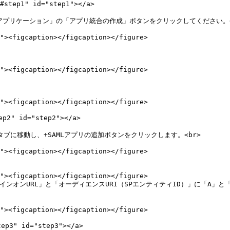
ep1" id="step1"></a>

ログインし、「アプリケーション」の「アプリ統合の作成」ボタンをクリックしてください。<
" id="step2"></a>

タブに移動し、+SAMLアプリの追加ボタンをクリックします。<br>

インオンURL」と「オーディエンスURI（SPエンティティID）」に「A」と「
3" id="step3"></a>
