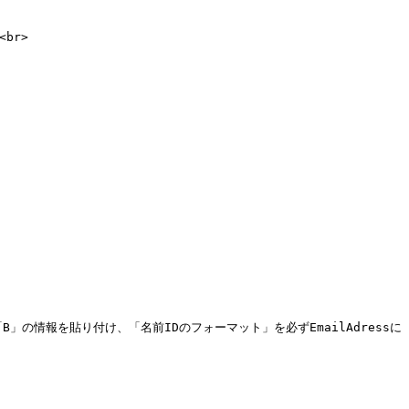
br>

B」の情報を貼り付け、「名前IDの​フォーマット」を必ずEmailAdressに