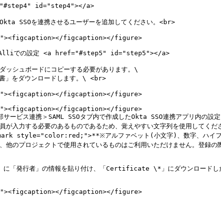
ep4" id="step4"></a>

kta SSOを連携させるユーザーを追加してください。<br>

の設定 <a href="#step5" id="step5"></a>

ダッシュ​​ボードにコピーする必要があります。\

＞外部サービス連携＞SAML SSOタブ内で作成したOkta SSO連携アプリ内の設
 style="color:red;">**※アルファベット(小文字)、数字、ハイフン
子であるため、他のプロジェクトで使用されているものはご利用いただけません。登