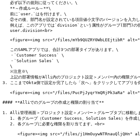
   必ず以下の規則に従ってください。\

   **～作成ルール～**\

   前に`user.`はを付けます。\

   ②その後、部門名が設定されている項目値小文字のバージョンを入力します。\

   例えば、このアプリでは`division`という属性がグループ(部門)の役割をするので、下記のように入力します。\

   user.division<br>

   <figure><img src="/files/mYb9QUZRY0WbLEEjtibR" alt=""><figcaption></figcaption></figure>

   このSAMLアプリでは、合計3つの部署タイプがあります。\

   ・`Customer Success` \

   ・`Solution Sales` \

   \

   ※注意※\

   上記の部署情報がAlli内のプロジェクト設定＞メンバー内の権限グループにも同じように登録されていないと、グループマッピングができないことに注意してください。

3. ここまでOkta側で設定か完了したら「次へ」をクリックしてアプリを保
   <figure><img src="/files/PucPjJyqrYmQRjPk3aRa" alt=""><figcaption></figcaption></figure>

#### **Alliでのグループの作成と権限の割り当て**

1. Alli管理画面＞プロジェクト設定＞メンバー＞グループタブに移動しま
   1. 各グループ（Customer Success、Solution Sales）を作成します。

   2. 各グループに必要な権限を割り当てます。<br>

      <figure><img src="/files/j1HmOuywNTRnauQljQHn" alt=""><figcaption></figcaption></figure>
