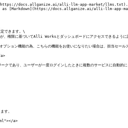
https://docs.allganize.ai/alli-llm-app-market/llms.txt).
 as [Markdown](https://docs.allganize.ai/alli-llm-app-m
定できます。\

、権限に基づいてAlli Worksとダッシュボードにアクセスできるように
Okta認証機能はオプション機能の為、こちらの機能をお使いになりたい場合は、担当セー
a>

ームワークであり、ユーザーが一度ログインしたときに複数のサービスに自動
します。

l"></a>
