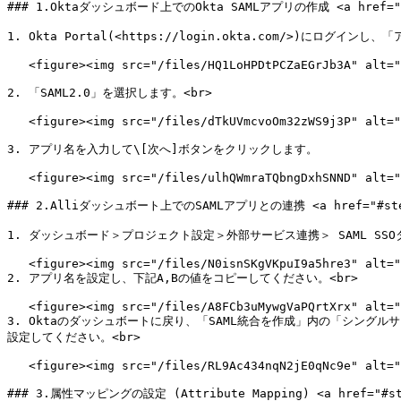
### 1.Oktaダッシュボード上でのOkta SAMLアプリの作成 <a href="#st
1. Okta Portal(<https://login.okta.com/>)に
   <figure><img src="/files/HQ1LoHPDtPCZaEGrJb3A" alt=""><figcaption></figcaption></figure>

2. 「SAML2.0」を選択します。<br>

   <figure><img src="/files/dTkUVmcvoOm32zWS9j3P" alt=""><figcaption></figcaption></figure>

3. アプリ名を入力して\[次へ]ボタンをクリックします。

   <figure><img src="/files/ulhQWmraTQbngDxhSNND" alt=""><figcaption></figcaption></figure>

### 2.Alliダッシュボート上でのSAMLアプリとの連携 <a href="#step2
1. ダッシュボード＞プロジェクト設定＞外部サービス連携＞ SAML SSO
   <figure><img src="/files/N0isnSKgVKpuI9a5hre3" alt=""><figcaption></figcaption></figure>

2. アプリ名を設定し、下記A,Bの値をコピーしてください。<br>

   <figure><img src="/files/A8FCb3uMywgVaPQrtXrx" alt=""><figcaption></figcaption></figure>

3. Oktaのダッシュボートに戻り、「SAML統合を​作成」内の「シングルサ
設定してください。<br>

   <figure><img src="/files/RL9Ac434nqN2jE0qNc9e" alt=""><figcaption></figcaption></figure>

### 3.属性マッピングの設定 (Attribute Mapping) <a href="#step