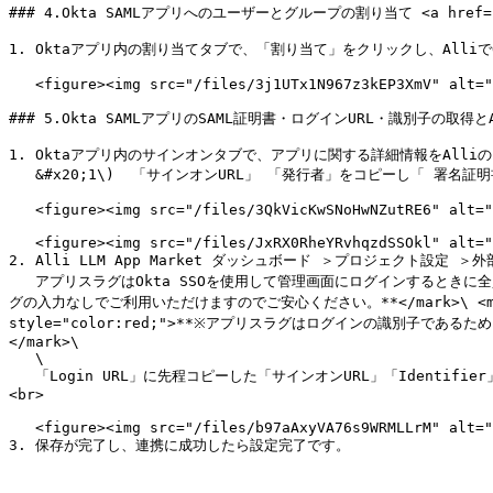
### 4.Okta SAMLアプリへのユーザーとグループの割り当て <a href="#st
1. Oktaアプリ内の割り当てタブで、「割り当て」をクリックし、AlliでO
   <figure><img src="/files/3j1UTx1N967z3kEP3XmV" alt=""><figcaption></figcaption></figure>

### 5.Okta SAMLアプリのSAML証明書・ログインURL・識別子の取得とAlliで
1. Oktaアプリ内のサインオンタブで、アプリに関する詳細情報をAlliの
   &#x20;1\)  「サインオンURL」 「発行者」をコピーし「 署名証明書」をダウンロードします。\ <br>

   <figure><img src="/files/3QkVicKwSNoHwNZutRE6" alt=""><figcaption></figcaption></figure>

   <figure><img src="/files/JxRX0RheYRvhqzdSSOkl" alt=""><figcaption></figcaption></figure>

2. Alli LLM App Market ダッシュボード ＞プロジェクト設定 
   アプリスラグはOkta SSOを使用して管理画面にログインするときに全員が入力する必要のあるものであるため、覚えやすい文字列を使用してください。\ <mark style="color:red;">**※エンドユーザー画面はスラ
グの入力なしでご利用いただけますのでご安心ください。**</mark>\ <mark
style="color:red;">**※アプリスラグはログインの識別
</mark>\

   \

   「Login URL」に先程コピーした「サインオンURL」「Identifier」に「発行者」の情報を貼り付け、「Certificate \*」にダウンロードした「署名証明書」ファイルを添付し、「保存」をクリックしてください。
<br>

   <figure><img src="/files/b97aAxyVA76s9WRMLLrM" alt=""><figcaption></figcaption></figure>

3. 保存が完了し、連携に成功したら設定完了です。
