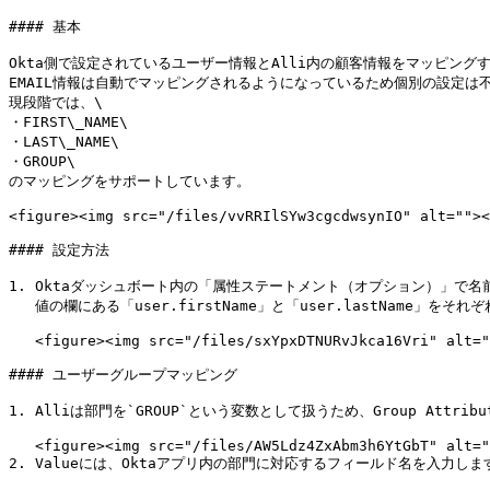
#### 基本

Okta側で設定されているユーザー情報とAlli内の顧客情報をマッピングす
EMAIL情報は自動でマッピングされるようになっているため個別の設定は不
現段階では、\

・FIRST\_NAME\

・LAST\_NAME\

・GROUP\

のマッピングをサポートしています。

<figure><img src="/files/vvRRIlSYw3cgcdwsynIO" alt=""><
#### 設定方法

1. Oktaダッシュボート内の「属性ステートメント（オプション）」で名前部分
   値の欄にある「user.firstName」と「user.lastName」をそれぞれクリックしてください。\ <br>

   <figure><img src="/files/sxYpxDTNURvJkca16Vri" alt=""><figcaption></figcaption></figure>

#### ユーザーグループマッピング

1. Alliは部門を`GROUP`という変数として扱うため、Group Attribut
   <figure><img src="/files/AW5Ldz4ZxAbm3h6YtGbT" alt=""><figcaption></figcaption></figure>

2. Valueには、Oktaアプリ内の部門に対応するフィールド名を入力します