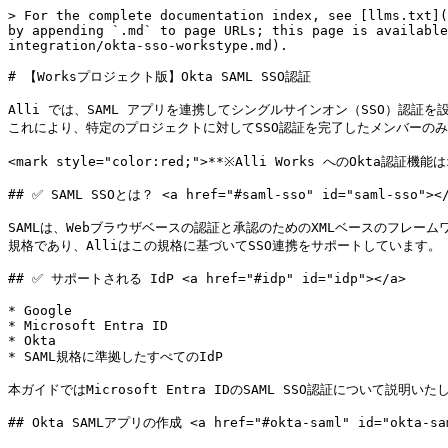
> For the complete documentation index, see [llms.txt](
by appending `.md` to page URLs; this page is available
integration/okta-sso-workstype.md).

# 【Worksプロジェクト版】Okta SAML SSO認証

Alli では、SAML アプリを連携してシングルサインオン（SSO）認証を設
これにより、特定のプロジェクトに対してSSO認証を完了したメンバーのみが
<mark style="color:red;">**※Alli Works への
## ✅ SAML SSOとは？ <a href="#saml-sso" id="saml-sso"></
SAMLは、Webブラウザベースの認証と承認のためのXMLベースのフレ
規格であり、Alliはこの規格に基づいてSSO連携をサポートしています。

## ✅ サポートされる IdP <a href="#idp" id="idp"></a>

* Google

* Microsoft Entra ID

* Okta

* SAML規格に準拠したすべてのIdP

本ガイドではMicrosoft Entra IDのSAML SSO認証について説明いた
## Okta SAMLアプリの作成 <a href="#okta-saml" id="okta-sam