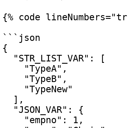
{% code lineNumbers="tr
```json

{

  "STR_LIST_VAR": [

    "TypeA",

    "TypeB",

    "TypeNew"

  ],

  "JSON_VAR": {

    "empno": 1,
