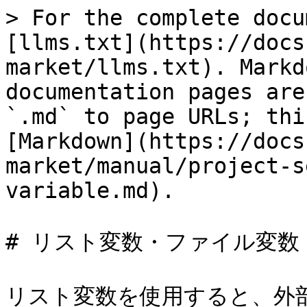
> For the complete docu
[llms.txt](https://docs
market/llms.txt). Markd
documentation pages are
`.md` to page URLs; thi
[Markdown](https://docs
market/manual/project-s
variable.md).

# リスト変数・ファイル変数

リスト変数を使用すると、外