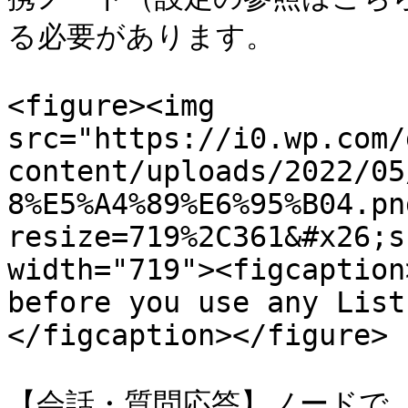
る必要があります。

<figure><img 
src="https://i0.wp.com/
content/uploads/2022/05
8%E5%A4%89%E6%95%B04.pn
resize=719%2C361&#x26;s
width="719"><figcaption
before you use any List
</figcaption></figure>

【会話・質問応答】ノードで、