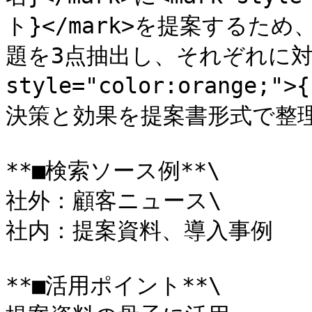
ト}</mark>を提案するた
題を3点抽出し、それぞれに対す
style="color:orange
決策と効果を提案書形式で整理
**■検索ソース例**\

社外：顧客ニュース\

社内：提案資料、導入事例

**■活用ポイント**\
