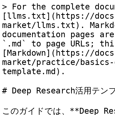
> For the complete docu
[llms.txt](https://docs
market/llms.txt). Markd
documentation pages are
`.md` to page URLs; thi
[Markdown](https://docs
market/practice/basics-
template.md).

# Deep Research活用テン
このガイドでは、**Deep R