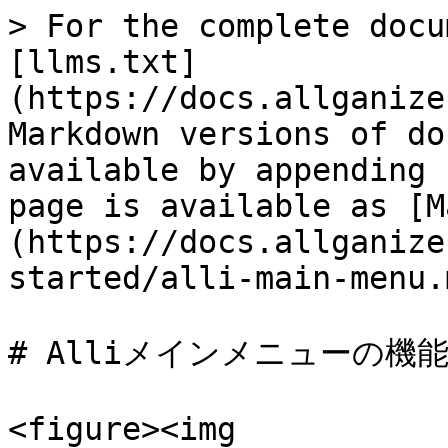
> For the complete docu
[llms.txt]
(https://docs.allganize
Markdown versions of do
available by appending 
page is available as [M
(https://docs.allganize
started/alli-main-menu.m
# Alliメインメニューの機能
<figure><img 