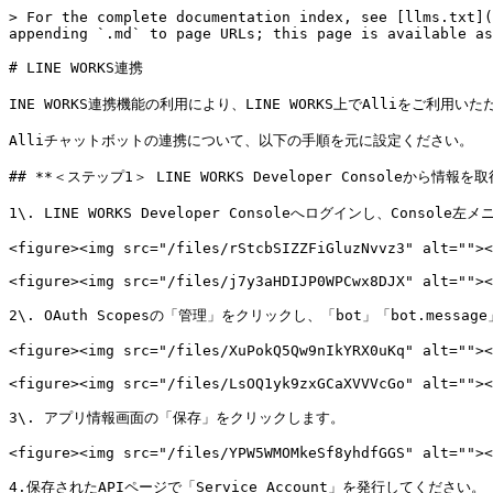
> For the complete documentation index, see [llms.txt](
appending `.md` to page URLs; this page is available as
# LINE WORKS連携

INE WORKS連携機能の利用により、LINE WORKS上でAlliをご利用
Alliチャットボットの連携について、以下の手順を元に設定ください。

## **＜ステップ1＞ LINE WORKS Developer Consoleから情報を取得
1\. LINE WORKS Developer Consoleへログインし、Con
<figure><img src="/files/rStcbSIZZFiGluzNvvz3" alt=""><
<figure><img src="/files/j7y3aHDIJP0WPCwx8DJX" alt=""><
2\. OAuth Scopesの「管理」をクリックし、「bot」「bot.mess
<figure><img src="/files/XuPokQ5Qw9nIkYRX0uKq" alt=""><
<figure><img src="/files/LsOQ1yk9zxGCaXVVVcGo" alt=""><
3\. アプリ情報画面の「保存」をクリックします。

<figure><img src="/files/YPW5WMOMkeSf8yhdfGGS" alt=""><
4.保存されたAPIページで「Service Account」を発行してください。
