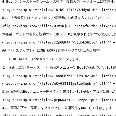
4.Botポリシーのトークルームへの招待「複数人のトークルームに招待可
<figure><img src="/files/l8fDCt44Y3KV6MdyuL1M" alt=""><
5\. 担当者覧にはチャットボット管理者のお名前を入力してください。

<figure><img src="/files/BJm5Rj87QEgXjinf61zh" alt=""><
保存後、ボットの名前と説明の下にボットIDが表示されますので控えてくだ
<figure><img src="/files/JZp6ER4RnWb1dpk5HItq" alt=""><
## **＜ステップ3＞ LINE WORKS管理ページでAlliを追加**

１．LINE WORKS Adminページにログインします。

２．画面上部\[サービス]　> 画面左メニュー\[Bot]の画面で、\[Bot
<figure><img src="/files/iAs9PRZW72o6PBI8zl3n" alt=""><
<figure><img src="/files/nKy9351EImilapCupbry" alt=""><
3.画面左側のBotメニューを開き直すと追加したBotがダイアログに表示
<figure><img src="/files/grpKWJ7iLz88PPyzifpP" alt=""><
4\. 画面右下の「修正」をクリックし、公開設定をONにして保存します。