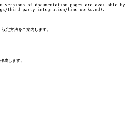
n versions of documentation pages are available by 
gs/third-party-integration/line-works.md).

て、設定方法をご案内します。

を作成します。
