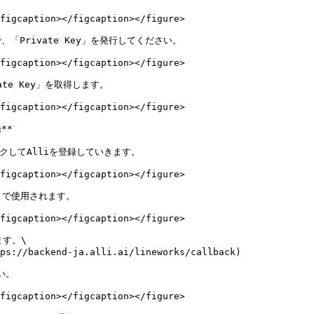
figcaption></figcaption></figure>

「Private Key」を発行してください。

figcaption></figcaption></figure>

ivate Key」を取得します。

figcaption></figcaption></figure>

**

クしてAlliを登録していきます。

figcaption></figcaption></figure>

トで使用されます。

figcaption></figcaption></figure>

す。\

ps://backend-ja.alli.ai/lineworks/callback)

。

figcaption></figcaption></figure>
