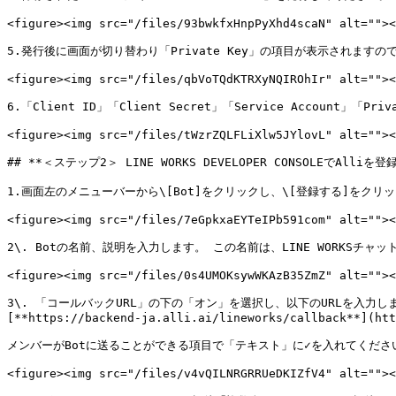
<figure><img src="/files/93bwkfxHnpPyXhd4scaN" alt=""><
5.発行後に画面が切り替わり「Private Key」の項目が表示されますので、
<figure><img src="/files/qbVoTQdKTRXyNQIROhIr" alt=""><
6.「Client ID」「Client Secret」「Service Account」「Pr
<figure><img src="/files/tWzrZQLFLiXlw5JYlovL" alt=""><
## **＜ステップ2＞ LINE WORKS DEVELOPER CONSOLEでAlliを登録
1.画面左のメニューバーから\[Bot]をクリックし、\[登録する]をクリッ
<figure><img src="/files/7eGpkxaEYTeIPb591com" alt=""><
2\. Botの名前、説明を入力します。 この名前は、LINE WORKSチャッ
<figure><img src="/files/0s4UMOKsywWKAzB35ZmZ" alt=""><
3\. 「コールバックURL」の下の「オン」を選択し、以下のURLを入力しま
[**https://backend-ja.alli.ai/lineworks/callback**](htt
メンバーがBotに送ることができる項目で「テキスト」に✓を入れてください
<figure><img src="/files/v4vQILNRGRRUeDKIZfV4" alt=""><