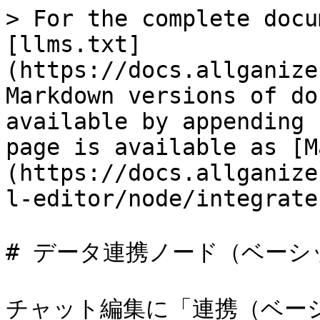
> For the complete docu
[llms.txt]
(https://docs.allganize
Markdown versions of do
available by appending 
page is available as [M
(https://docs.allganize
l-editor/node/integrate
# データ連携ノード（ベーシッ
チャット編集に「連携（ベー