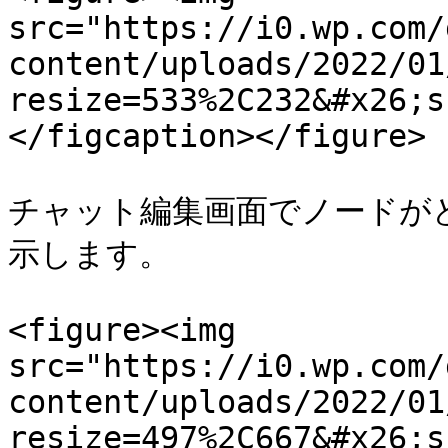
src="https://i0.wp.com/
content/uploads/2022/01
resize=533%2C232&#x26;s
</figcaption></figure>

チャット編集画面でノードが
示します。

<figure><img 
src="https://i0.wp.com/
content/uploads/2022/01
resize=497%2C667&#x26;s