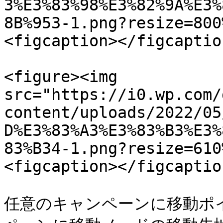
3%E3%83%98%E3%82%9A%E3%
8B%953-1.png?resize=800
<figcaption></figcaptio
<figure><img 
src="https://i0.wp.com/
content/uploads/2022/05
D%E3%83%A3%E3%83%B3%E3%
83%B34-1.png?resize=610
<figcaption></figcaptio
任意のキャンペーンに移動ポ