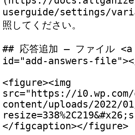
(https://docs.allganize
userguide/settings/var
照してください。

## 応答追加 – ファイル <a hr
id="add-answers-file"></
<figure><img 
src="https://i0.wp.com/
content/uploads/2022/01
resize=338%2C219&#x26;s
</figcaption></figure>
