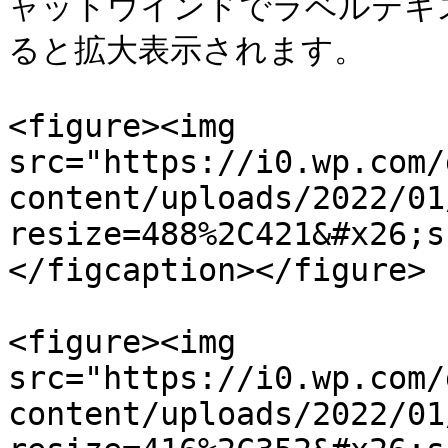
ャットウインドでラベルテキ
ると拡大表示されます。

<figure><img 
src="https://i0.wp.com/
content/uploads/2022/01
resize=488%2C421&#x26;s
</figcaption></figure>

<figure><img 
src="https://i0.wp.com/
content/uploads/2022/01