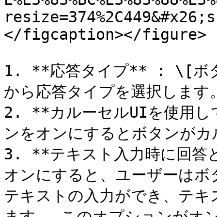
resize=374%2C449&#x26;s
</figcaption></figure>

1. **応答タイプ** : \[
から応答タイプを選択します。
2. **カルーセルUIを使用
ンをオンにするとボタンがカル
3. **テキスト入力時に回答
オンにすると、ユーザーはボ
テキストの入力ができ、テキ
ます。 このオプションがオ