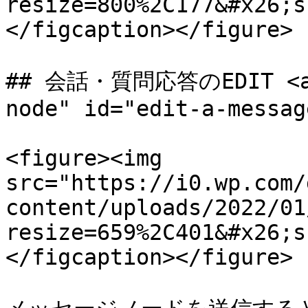
resize=800%2C177&#x26;s
</figcaption></figure>

## 会話・質問応答のEDIT <a h
node" id="edit-a-messag
<figure><img 
src="https://i0.wp.com/
content/uploads/2022/01
resize=659%2C401&#x26;s
</figcaption></figure>
