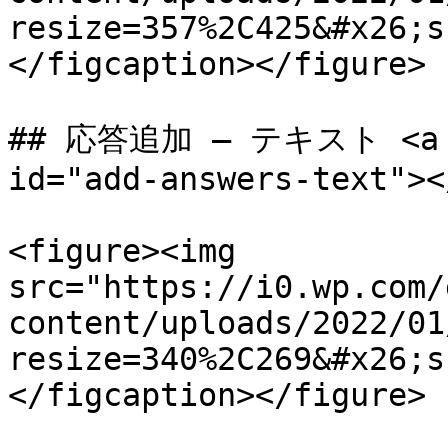
resize=357%2C425&#x26;s
</figcaption></figure>

## 応答追加 – テキスト <a hr
id="add-answers-text"></
<figure><img 
src="https://i0.wp.com/
content/uploads/2022/01
resize=340%2C269&#x26;s
</figcaption></figure>
