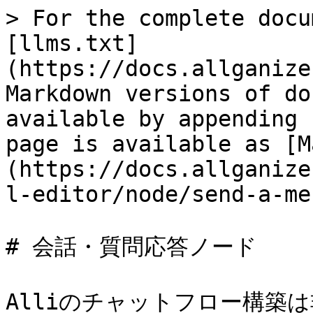
> For the complete docu
[llms.txt]
(https://docs.allganize
Markdown versions of do
available by appending 
page is available as [M
(https://docs.allganize
l-editor/node/send-a-me
# 会話・質問応答ノード

Alliのチャットフロー構築