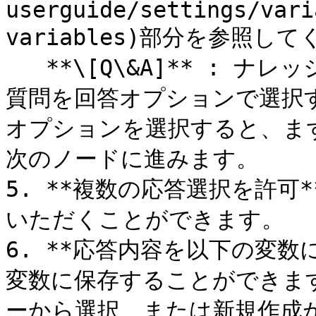
userguide/settings/vari
variables)部分を参照して
   **\[Q\&A]** : ナレッジベース>Q＆Aに登録されたQ\&Aの
質問を回答オプションで選択
オプションを選択すると、まず
次のノードに進みます。

5. **複数の応答選択を許可
いただくことができます。

6. **応答内容を以下の変数
変数に保存することができま
ーから選択、または新規作成が